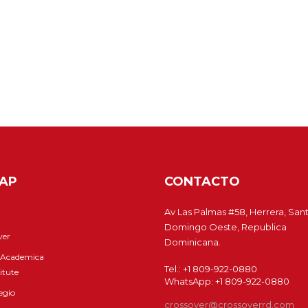
MAP
CONTACTO
Av Las Palmas #58, Herrera, San
Domingo Oeste, Republica
ver
Dominicana.
 Academica
Tel.: +1 809-922-0880
titute
WhatsApp: +1 809-922-0880
egio
crossover@crossoverrd.com