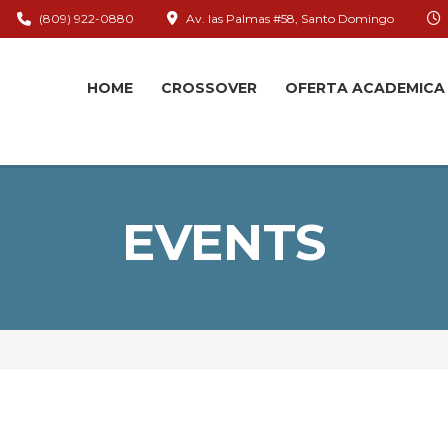
(809) 922-0880
Av. las Palmas #58, Santo Domingo
HOME
CROSSOVER
OFERTA ACADEMICA
EVENTS