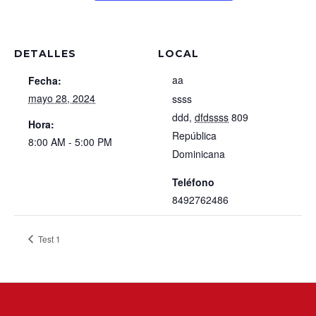
DETALLES
LOCAL
aa
Fecha:
mayo 28, 2024
ssss
ddd
,
dfdssss
809
Hora:
República
8:00 AM - 5:00 PM
Dominicana
Teléfono
8492762486
Test 1