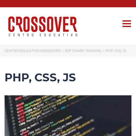
Togg
CENTRO EDUCATIVO CROSSOVER
>
SOFTWARE TRAINING
>
PHP, CSS, JS
PHP, CSS, JS