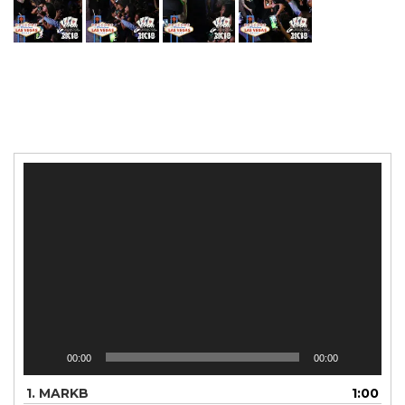
Reproductor
de
vídeo
00:00
00:00
1.
MARKB
1:00